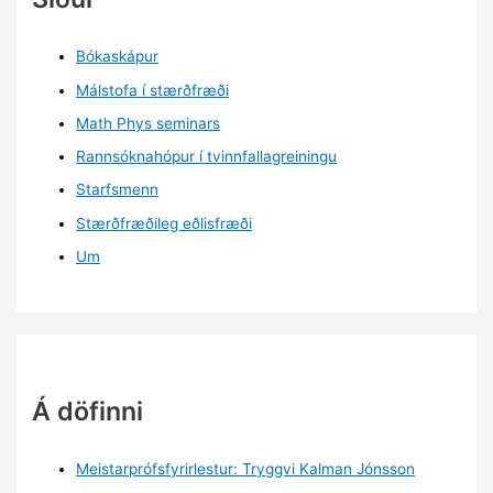
Bókaskápur
Málstofa í stærðfræði
Math Phys seminars
Rannsóknahópur í tvinnfallagreiningu
Starfsmenn
Stærðfræðileg eðlisfræði
Um
Á döfinni
Meistarprófsfyrirlestur: Tryggvi Kalman Jónsson