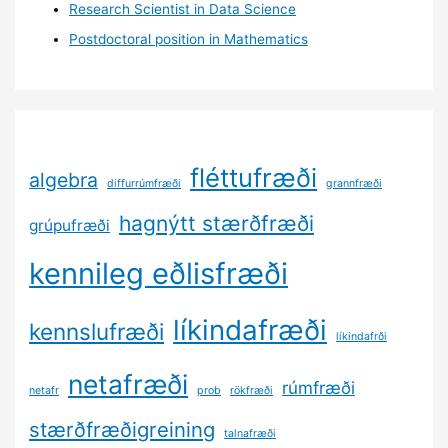
Research Scientist in Data Science
Postdoctoral position in Mathematics
fléttufræði
algebra
diffurrúmfræði
grannfræði
hagnýtt stærðfræði
grúpufræði
kennileg eðlisfræði
líkindafræði
kennslufræði
líkindafrði
netafræði
rúmfræði
netafr
prob
rökfræði
stærðfræðigreining
talnafræði