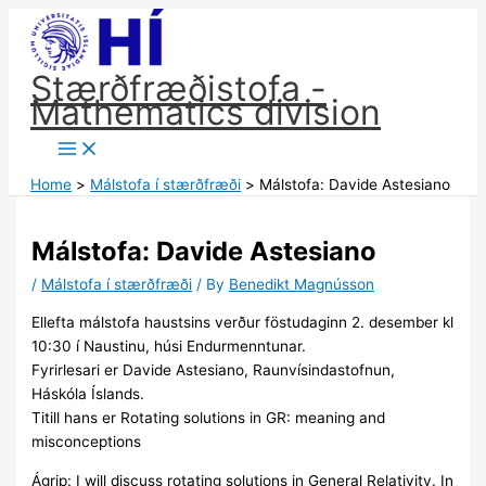
Skip
to
content
Stærðfræðistofa -
Mathematics division
Home
Málstofa í stærðfræði
Málstofa: Davide Astesiano
Málstofa: Davide Astesiano
/
Málstofa í stærðfræði
/ By
Benedikt Magnússon
Ellefta málstofa haustsins verður föstudaginn 2. desember ​​​​kl
10:30 í Naustinu, húsi Endurmenntunar.
Fyrirlesari er Davide Astesiano, Raunvísindastofnun,
Háskóla Íslands.
Titill hans er Rotating solutions in GR: meaning and
misconceptions
Ágrip:​ I will discuss rotating solutions in General Relativity. In