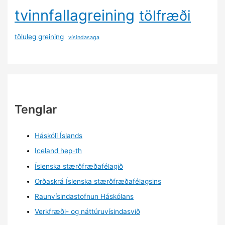
tvinnfallagreining
tölfræði
töluleg greining
vísindasaga
Tenglar
Háskóli Íslands
Iceland hep-th
Íslenska stærðfræðafélagið
Orðaskrá Íslenska stærðfræðafélagsins
Raunvísindastofnun Háskólans
Verkfræði- og náttúruvísindasvið