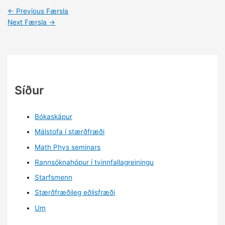
←
Previous Færsla
Next Færsla
→
Síður
Bókaskápur
Málstofa í stærðfræði
Math Phys seminars
Rannsóknahópur í tvinnfallagreiningu
Starfsmenn
Stærðfræðileg eðlisfræði
Um