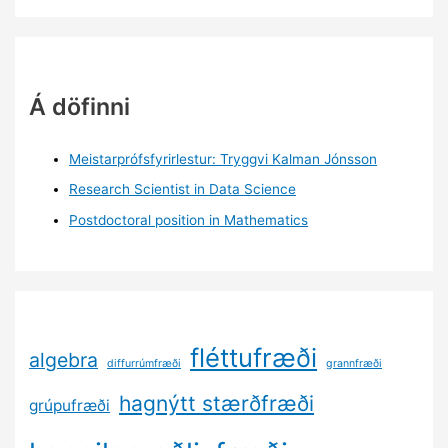
Á döfinni
Meistarprófsfyrirlestur: Tryggvi Kalman Jónsson
Research Scientist in Data Science
Postdoctoral position in Mathematics
fléttufræði
algebra
diffurrúmfræði
grannfræði
hagnýtt stærðfræði
grúpufræði