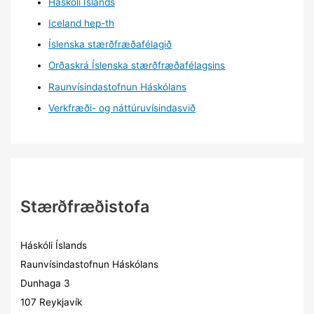
Háskóli Íslands
Iceland hep-th
Íslenska stærðfræðafélagið
Orðaskrá Íslenska stærðfræðafélagsins
Raunvísindastofnun Háskólans
Verkfræði- og náttúruvísindasvið
Stærðfræðistofa
Háskóli Íslands
Raunvísindastofnun Háskólans
Dunhaga 3
107 Reykjavík