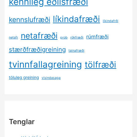
kennileg eðlisfræði
líkindafræði
kennslufræði
líkindafrði
netafræði
rúmfræði
netafr
prob
rökfræði
stærðfræðigreining
talnafræði
tvinnfallagreining
tölfræði
töluleg greining
vísindasaga
Tenglar