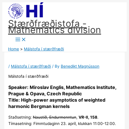
Skip
to
content
Stærðfræðistofa -
Mathematics division
Home
Málstofa í stærðfræði
/
Málstofa í stærðfræði
/ By
Benedikt Magnússon
Málstofa í stærðfræði
Speaker: Miroslav Englis, Mathematics Institute,
Prague & Opava, Czech Republic
Title: High-power asymptotics of weighted
harmonic Bergman kernels
Staðsetning:
Naustið, Endurmenntun
,
VR-II, 158
.
Tímasetning: Fimmtudaginn 23. apríl, klukkan 11:00-12:00.