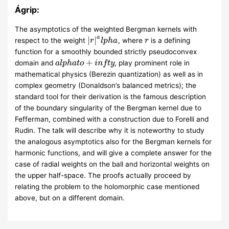
Ágrip:
The asymptotics of the weighted Bergman kernels with
a
|
|
respect to the weight
, where
is a defining
r
l
p
h
a
r
function for a smoothly bounded strictly pseudoconvex
+
domain and
, play prominent role in
a
l
p
h
a
t
o
i
n
f
t
y
mathematical physics (Berezin quantization) as well as in
complex geometry (Donaldson’s balanced metrics); the
standard tool for their derivation is the famous description
of the boundary singularity of the Bergman kernel due to
Fefferman, combined with a construction due to Forelli and
Rudin. The talk will describe why it is noteworthy to study
the analogous asymptotics also for the Bergman kernels for
harmonic functions, and will give a complete answer for the
case of radial weights on the ball and horizontal weights on
the upper half-space. The proofs actually proceed by
relating the problem to the holomorphic case mentioned
above, but on a different domain.