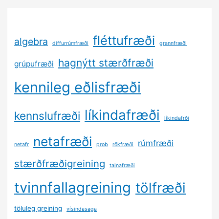
fléttufræði
algebra
diffurrúmfræði
grannfræði
hagnýtt stærðfræði
grúpufræði
kennileg eðlisfræði
líkindafræði
kennslufræði
líkindafrði
netafræði
rúmfræði
netafr
prob
rökfræði
stærðfræðigreining
talnafræði
tvinnfallagreining
tölfræði
töluleg greining
vísindasaga