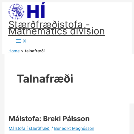
Skip
to
content
Stærðfræðistofa -
Mathematics division
Home
talnafræði
Talnafræði
Málstofa: Breki Pálsson
Málstofa í stærðfræði
/
Benedikt Magnússon