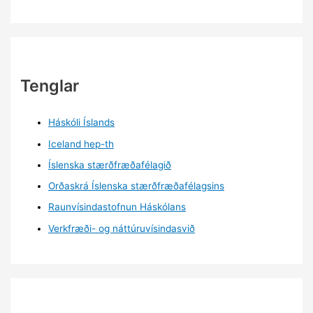
Tenglar
Háskóli Íslands
Iceland hep-th
Íslenska stærðfræðafélagið
Orðaskrá Íslenska stærðfræðafélagsins
Raunvísindastofnun Háskólans
Verkfræði- og náttúruvísindasvið