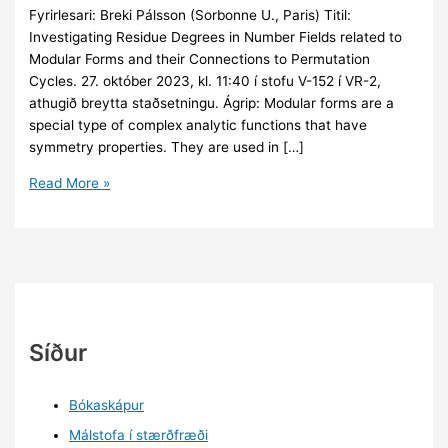
Fyrirlesari: Breki Pálsson (Sorbonne U., Paris) Titil:
Investigating Residue Degrees in Number Fields related to
Modular Forms and their Connections to Permutation
Cycles. 27. október 2023, kl. 11:40 í stofu V-152 í VR-2,
athugið breytta staðsetningu. Ágrip: Modular forms are a
special type of complex analytic functions that have
symmetry properties. They are used in […]
Málstofa:
Read More »
Breki
Pálsson
Síður
Bókaskápur
Málstofa í stærðfræði