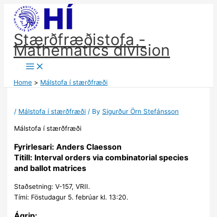
Skip
to
content
Stærðfræðistofa -
Mathematics division
Home
Málstofa í stærðfræði
/
Málstofa í stærðfræði
/ By
Sigurður Örn Stefánsson
Málstofa í stærðfræði
Fyrirlesari: Anders Claesson
Titill: Interval orders via combinatorial species
and ballot matrices
Staðsetning: V-157, VRII.
Tími: Föstudagur 5. febrúar kl. 13:20.
Ágrip: