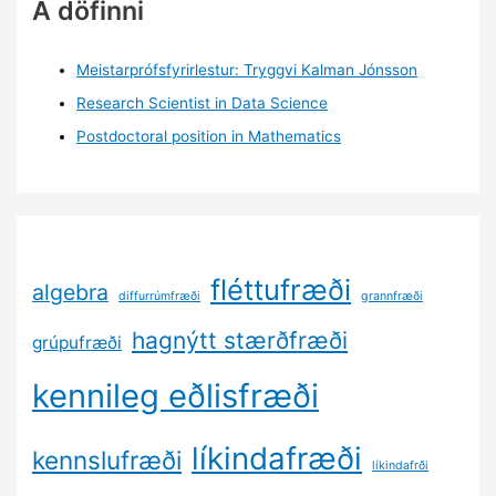
Á döfinni
Meistarprófsfyrirlestur: Tryggvi Kalman Jónsson
Research Scientist in Data Science
Postdoctoral position in Mathematics
fléttufræði
algebra
diffurrúmfræði
grannfræði
hagnýtt stærðfræði
grúpufræði
kennileg eðlisfræði
líkindafræði
kennslufræði
líkindafrði