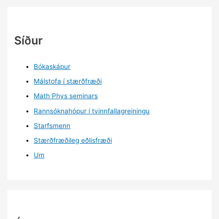
Síður
Bókaskápur
Málstofa í stærðfræði
Math Phys seminars
Rannsóknahópur í tvinnfallagreiningu
Starfsmenn
Stærðfræðileg eðlisfræði
Um