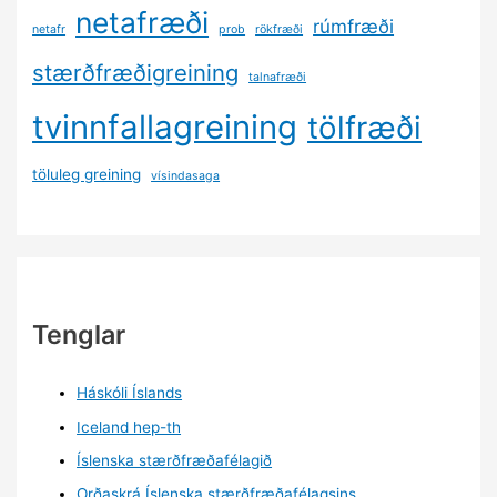
netafræði
rúmfræði
netafr
prob
rökfræði
stærðfræðigreining
talnafræði
tvinnfallagreining
tölfræði
töluleg greining
vísindasaga
Tenglar
Háskóli Íslands
Iceland hep-th
Íslenska stærðfræðafélagið
Orðaskrá Íslenska stærðfræðafélagsins