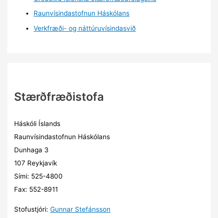
Raunvísindastofnun Háskólans
Verkfræði- og náttúruvísindasvið
Stærðfræðistofa
Háskóli Íslands
Raunvísindastofnun Háskólans
Dunhaga 3
107 Reykjavík
Sími: 525-4800
Fax: 552-8911
Stofustjóri:
Gunnar Stefánsson