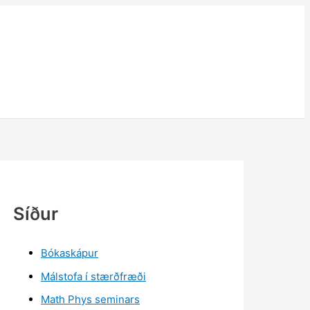
Síður
Bókaskápur
Málstofa í stærðfræði
Math Phys seminars