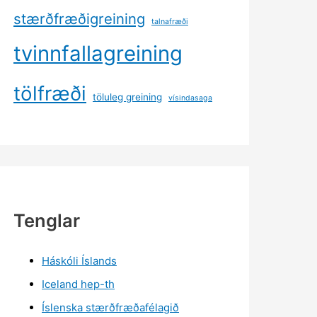
stærðfræðigreining
talnafræði
tvinnfallagreining
tölfræði
töluleg greining
vísindasaga
Tenglar
Háskóli Íslands
Iceland hep-th
Íslenska stærðfræðafélagið