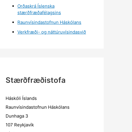
Orðaskrá Íslenska
stærðfræðafélagsins
Raunvísindastofnun Háskólans
Verkfræði- og náttúruvísindasvið
Stærðfræðistofa
Háskóli Íslands
Raunvísindastofnun Háskólans
Dunhaga 3
107 Reykjavík