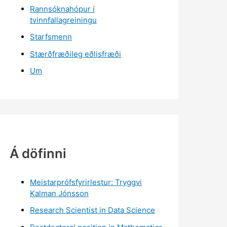
Rannsóknahópur í
tvinnfallagreiningu
Starfsmenn
Stærðfræðileg eðlisfræði
Um
Á döfinni
Meistarprófsfyrirlestur: Tryggvi
Kalman Jónsson
Research Scientist in Data Science