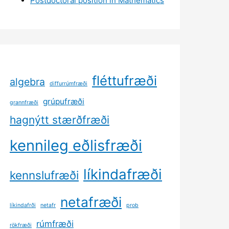
Postdoctoral position in Mathematics
fléttufræði
algebra
diffurrúmfræði
grúpufræði
grannfræði
hagnýtt stærðfræði
kennileg eðlisfræði
líkindafræði
kennslufræði
netafræði
líkindafrði
netafr
prob
rúmfræði
rökfræði