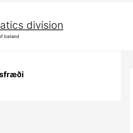
tics division
of Iceland
isfræði