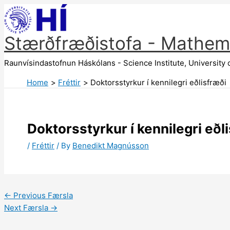
Skip
to
content
Stærðfræðistofa - Mathema
Raunvísindastofnun Háskólans - Science Institute, University 
Home
Fréttir
Doktorsstyrkur í kennilegri eðlisfræði
Doktorsstyrkur í kennilegri eðl
/
Fréttir
/ By
Benedikt Magnússon
←
Previous Færsla
Next Færsla
→