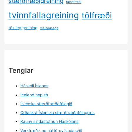
stærðfræðigreining
talnafræði
tvinnfallagreining
tölfræði
töluleg greining
vísindasaga
Tenglar
Háskóli Íslands
Iceland hep-th
Íslenska stærðfræðafélagið
Orðaskrá Íslenska stærðfræðafélagsins
Raunvísindastofnun Háskólans
Verkfræði- og náttúruvísindasvið