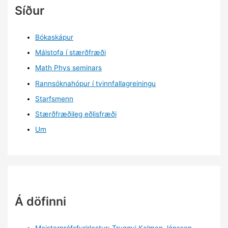
Síður
Bókaskápur
Málstofa í stærðfræði
Math Phys seminars
Rannsóknahópur í tvinnfallagreiningu
Starfsmenn
Stærðfræðileg eðlisfræði
Um
Á döfinni
Meistarprófsfyrirlestur: Tryggvi Kalman Jónsson