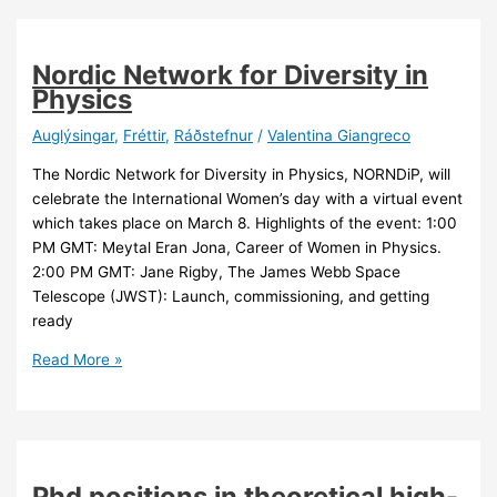
by
women
in
Nordic Network for Diversity in
science
Physics
and
technology
Auglýsingar
,
Fréttir
,
Ráðstefnur
/
Valentina Giangreco
at
The Nordic Network for Diversity in Physics, NORNDiP, will
the
celebrate the International Women’s day with a virtual event
University
which takes place on March 8. Highlights of the event: 1:00
of
PM GMT: Meytal Eran Jona, Career of Women in Physics.
Iceland
2:00 PM GMT: Jane Rigby, The James Webb Space
Telescope (JWST): Launch, commissioning, and getting
ready
Nordic
Read More »
Network
for
Diversity
in
Physics
Phd positions in theoretical high-