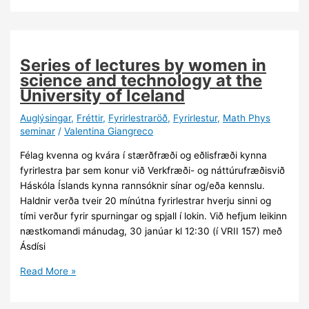
loftslagsbreytinga
á
jöklafræði
og
Series of lectures by women in
Stelpur
science and technology at the
diffra
University of Iceland
Auglýsingar
,
Fréttir
,
Fyrirlestraröð
,
Fyrirlestur
,
Math Phys
seminar
/
Valentina Giangreco
Félag kvenna og kvára í stærðfræði og eðlisfræði kynna
fyrirlestra þar sem konur við Verkfræði- og náttúrufræðisvið
Háskóla Íslands kynna rannsóknir sínar og/eða kennslu.
Haldnir verða tveir 20 mínútna fyrirlestrar hverju sinni og
tími verður fyrir spurningar og spjall í lokin. Við hefjum leikinn
næstkomandi mánudag, 30 janúar kl 12:30 (í VRII 157) með
Ásdísi
Series
Read More »
of
lectures