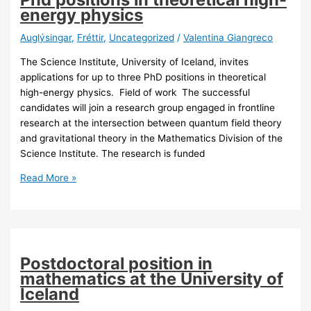
energy physics
Auglýsingar
,
Fréttir
,
Uncategorized
/
Valentina Giangreco
The Science Institute, University of Iceland, invites
applications for up to three PhD positions in theoretical
high-energy physics. Field of work The successful
candidates will join a research group engaged in frontline
research at the intersection between quantum field theory
and gravitational theory in the Mathematics Division of the
Science Institute. The research is funded
Phd
Read More »
positions
in
theoretical
high-
energy
Postdoctoral position in
physics
mathematics at the University of
Iceland