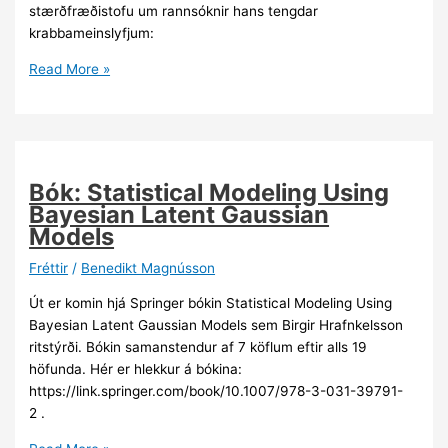
stærðfræðistofu um rannsóknir hans tengdar
sjóðinn
krabbameinslyfjum:
Einar
Read More »
Bjarki
Gunnarsson:
Stærðfræðilíkön
nýtt
í
Bók: Statistical Modeling Using
baráttunni
Bayesian Latent Gaussian
við
Models
krabbamein
Fréttir
/
Benedikt Magnússon
Út er komin hjá Springer bókin Statistical Modeling Using
Bayesian Latent Gaussian Models sem Birgir Hrafnkelsson
ritstýrði. Bókin samanstendur af 7 köflum eftir alls 19
höfunda. Hér er hlekkur á bókina:
https://link.springer.com/book/10.1007/978-3-031-39791-
2 .
Bók: