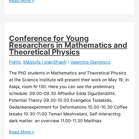
Read More »
Statistical
Modeling
Using
Bayesian
Latent
Conference for Young
Gaussian
Researchers in Mathematics and
Models
Theoretical Physics
Fréttir
,
Málstofa í stærðfræði
/
Valentina Giangreco
The PhD students in Mathematics and Theoretical Physics
at the Science Institute will present their work on May 19, in
Askja, room N-130. Here you can see the preliminary
schedule: 09.00-09.30 Álfheiður Edda Sigurðardóttir,
Potential Theory 09.30-10.00 Evangelos Tsolakidis,
Gedankenexperiment for Deformations 10.00-10.30 Coffee
breaks 10.30-11.00 Tamari Meshveliani, Self-interacting
dark matter: an overview 11.00-11.30 Matthias
Conference
Read More »
for