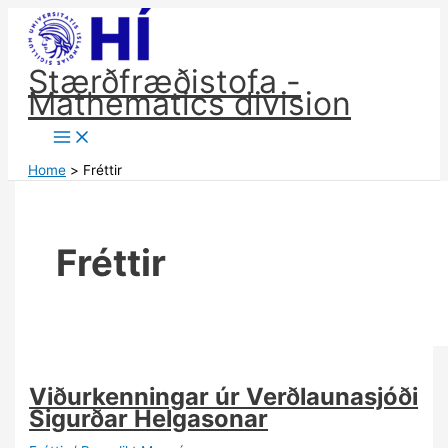
Skip
to
content
Stærðfræðistofa -
Mathematics division
Home
Fréttir
Fréttir
Viðurkenningar úr Verðlaunasjóði
Sigurðar Helgasonar