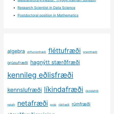
Research Scientist in Data Science
Postdoctoral position in Mathematics
fléttufræði
algebra
diffurrúmfræði
grannfræði
hagnýtt stærðfræði
grúpufræði
kennileg eðlisfræði
líkindafræði
kennslufræði
líkindafrði
netafræði
rúmfræði
netafr
prob
rökfræði