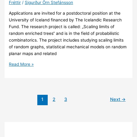
Fréttir
/
Sigurður Örn Stefánsson
Applications are invited for a postdoctoral position at the
University of Iceland financed by The Icelandic Research
Fund. The research project is called: „Scaling limits of
random enriched trees“ and is in the field of probabilistic
combinatorics. The project includes studying scaling limits
of random graphs, statistical mechanical models on random
planar maps and related
Postdoctoral
Read More »
position
in
mathematics
at
the
1
2
3
Next
→
University
of
Iceland