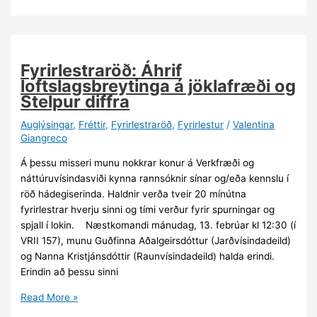
Young
Researchers
in
Mathematics
Fyrirlestraröð: Áhrif
and
loftslagsbreytinga á jöklafræði og
Theoretical
Stelpur diffra
Physics
Auglýsingar
,
Fréttir
,
Fyrirlestraröð
,
Fyrirlestur
/
Valentina
Giangreco
Á þessu misseri munu nokkrar konur á Verkfræði og
náttúruvísindasviði kynna rannsóknir sínar og/eða kennslu í
röð hádegiserinda. Haldnir verða tveir 20 mínútna
fyrirlestrar hverju sinni og tími verður fyrir spurningar og
spjall í lokin. Næstkomandi mánudag, 13. febrúar kl 12:30 (í
VRII 157), munu Guðfinna Aðalgeirsdóttur (Jarðvísindadeild)
og Nanna Kristjánsdóttir (Raunvísindadeild) halda erindi.
Erindin að þessu sinni
Fyrirlestraröð:
Read More »
Áhrif