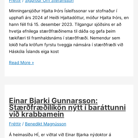
Fréttir
/
Sigurður Örn Stefánsson
Minningarsjóður Hjalta Þórs Ísleifssonar var stofnaður í
upphafi árs 2024 af Heiði Hjaltadóttur, móður Hjalta Þórs, en
hann féll frá 15. desember 2023. Tilgangur sjóðsins er að
hvetja efnilega stærðfræðinema til dáða og gefa þeim
tækifæri til framhaldsnáms í stærðfræði. Nemendur sem
lokið hafa kröfum fyrstu tveggja námsára í stærðfræði við
Háskóla Íslands eiga kost
Stjórn
Read More »
Minningarsjóðs
Hjalta
Þórs
Ísleifssonar
stærðfræðings
Einar Bjarki Gunnarsson:
auglýsir
Stærðfræðilíkön nýtt í baráttunni
eftir
við krabbamein
umsóknum
um
Fréttir
/
Benedikt Magnússon
styrki
Á heimasíðu HÍ, er viðtal við Einar Bjarka nýdoktor á
í