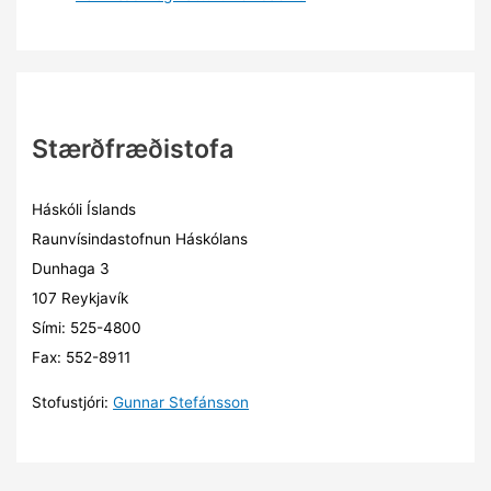
Stærðfræðistofa
Háskóli Íslands
Raunvísindastofnun Háskólans
Dunhaga 3
107 Reykjavík
Sími: 525-4800
Fax: 552-8911
Stofustjóri:
Gunnar Stefánsson