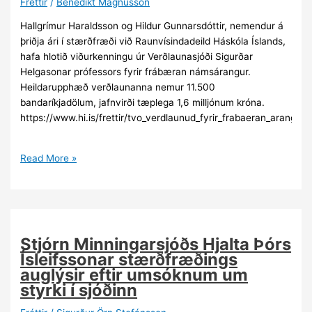
Fréttir
/
Benedikt Magnússon
Hallgrímur Haraldsson og Hildur Gunnarsdóttir, nemendur á
þriðja ári í stærðfræði við Raunvísindadeild Háskóla Íslands,
hafa hlotið viðurkenningu úr Verðlaunasjóði Sigurðar
Helgasonar prófessors fyrir frábæran námsárangur.
Heildarupphæð verðlaunanna nemur 11.500
bandaríkjadölum, jafnvirði tæplega 1,6 milljónum króna.
https://www.hi.is/frettir/tvo_verdlaunud_fyrir_frabaeran_arangur_
Viðurkenningar
Read More »
úr
Verðlaunasjóði
Sigurðar
Helgasonar
Stjórn Minningarsjóðs Hjalta Þórs
Ísleifssonar stærðfræðings
auglýsir eftir umsóknum um
styrki í sjóðinn